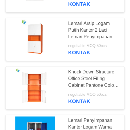
KUALITAS
KONTAK
HUBUNGI
Lemari Arsip Logam
54
KAMI
Putih Kantor 2 Laci
Lemari File Lateral
Lemari Penyimpanan
Arsip Baja
BERITA
Kantor
negotiable MOQ:50pcs
KONTAK
PERMINTAAN
Knock Down Structure
PENAWARAN
Office Steel Filing
Cabinet Pantone Color
68
Adjustable
SITEMAP
negotiable MOQ:50pcs
Lemari Arsip Baja
KONTAK
Vertikal
PRIVACY
POLICY
Lemari Penyimpanan
Kantor Logam Warna