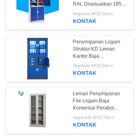
RAL Disesuaikan 1850 *
900 * 400MM
Negotiate MOQ:50pcs
KONTAK
247
Kabinet Alas Ponsel
Penyimpanan Logam
Struktur KD Lemari
Kantor Baja
1850*900*400MM
Negotiate MOQ:50pcs
KONTAK
60
Lemari Penyimpanan
Lemari
File Logam Baja
Komersial Perabot
Penyimpanan
Kantor 2 Pintu Kaca
negotiable MOQ:50pcs
Ayun
Logam Tipis
KONTAK