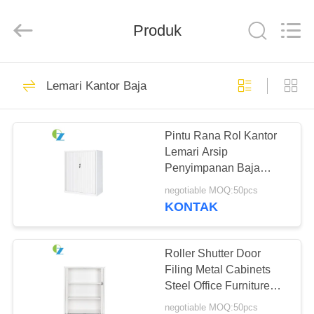
Luoyang
Ouzheng
Trading
Co.
Produk
Ltd.
All
Rights
Reserved.
RUMAH
194
Lemari Kantor Baja
Loker Kantor Baja
PRODUK
Pintu Rana Rol Kantor
Lemari Arsip
TENTANG
Penyimpanan Baja
KAMI
Lemari Pintu Tambour
negotiable MOQ:50pcs
KONTAK
198
TUR
PABRIK
Roller Shutter Door
Lemari Kantor Baja
Filing Metal Cabinets
Steel Office Furniture
KONTROL
Pintu Tambour
negotiable MOQ:50pcs