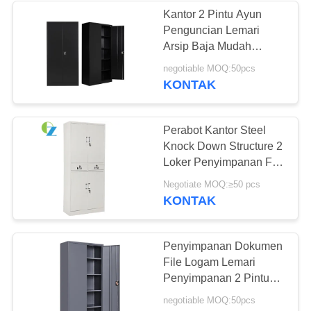
Kantor 2 Pintu Ayun
Penguncian Lemari
16
Arsip Baja Mudah
Rak Penyimpanan
Merakit Fungsional
negotiable MOQ:50pcs
KONTAK
Baja
Perabot Kantor Steel
Knock Down Structure 2
Loker Penyimpanan File
Loker
44
Negotiate MOQ:≥50 pcs
KONTAK
Meja Kantor
Workstation
Penyimpanan Dokumen
File Logam Lemari
Penyimpanan 2 Pintu
Tinggi Penuh Ayunan 2
negotiable MOQ:50pcs
Pintu