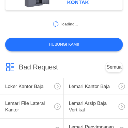
KONTAK
8
loading...
Meja Rapat Kantor
HUBUNGI KAMI!
Bad Request
Semua
11
Tabel Kantor
Loker Kantor Baja
Lemari Kantor Baja
Manajer
Lemari File Lateral
Lemari Arsip Baja
Kantor
Vertikal
Lemari Penyimpanan