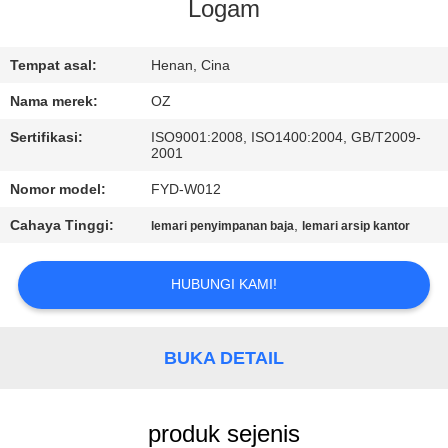
KUALITAS
Logam
HUBUNGI
Tempat asal:
Henan, Cina
KAMI
Nama merek:
OZ
Sertifikasi:
ISO9001:2008, ISO1400:2004, GB/T2009-
2001
BERITA
Nomor model:
FYD-W012
PERMINTAAN
Cahaya Tinggi:
,
lemari penyimpanan baja
lemari arsip kantor
PENAWARAN
HUBUNGI KAMI!
SITEMAP
BUKA DETAIL
PRIVACY
POLICY
produk sejenis