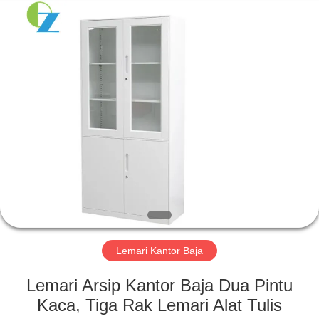
Luoyang
Ouzheng
Trading
Co.
Ltd.
All
Rights
Reserved.
RUMAH
PRODUK
TENTANG
KAMI
TUR
PABRIK
Lemari Kantor Baja
Lemari Arsip Kantor Baja Dua Pintu
KONTROL
Kaca, Tiga Rak Lemari Alat Tulis