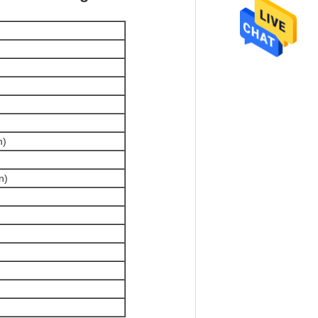
n)
n)