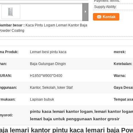
Payment Terms:
Supply Ability:
Kontak
Gambar besar :
Kaca Pintu Logam Lemari Kantor Baja
Powder Coating
ma Produk:
Lemari besi pintu kaca
merek:
han:
Baja Gulungan Dingin
Ketebalan:
URAN:
H1850*W900*D400
Warna:
nggunaan:
Kantor, Sekolah, loker Staf
Gaya Desai
rmukaan:
Lapisan bubuk
Tempat asa
pintu kaca lemari kantor logam
lemari kantor log
,
nyoroti:
lemari baja untuk penggunaan kantor grosir
aja lemari kantor pintu kaca lemari baja Po