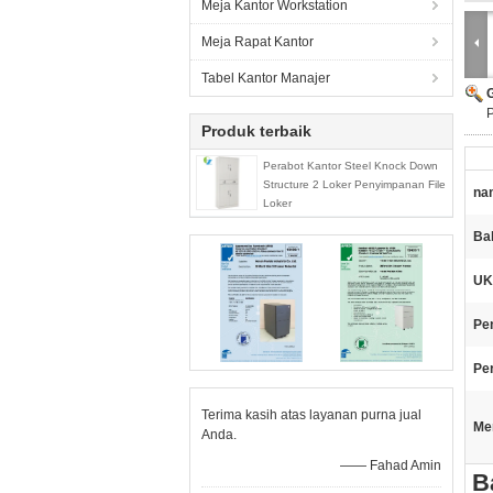
Meja Kantor Workstation
Meja Rapat Kantor
Tabel Kantor Manajer
Produk terbaik
Perabot Kantor Steel Knock Down
Structure 2 Loker Penyimpanan File
na
Loker
Ba
UK
Pe
Pe
Terima kasih atas layanan purna jual
Me
Anda.
—— Fahad Amin
B