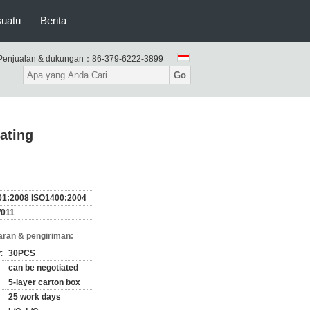
suatu
Berita
Penjualan & dukungan：
86-379-6222-3899
Go
ating
01:2008 ISO1400:2004
011
ran & pengiriman:
:
30PCS
can be negotiated
5-layer carton box
25 work days