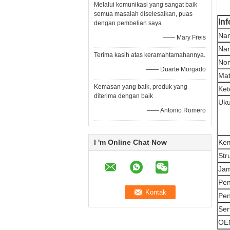
Melalui komunikasi yang sangat baik
semua masalah diselesaikan, puas
In
dengan pembelian saya
Na
—— Mary Freis
Na
Terima kasih atas keramahtamahannya.
No
—— Duarte Morgado
Mat
Kemasan yang baik, produk yang
Ket
diterima dengan baik
Uku
—— Antonio Romero
I 'm Online Chat Now
Ke
Str
Ja
Pen
Pe
Sert
OE