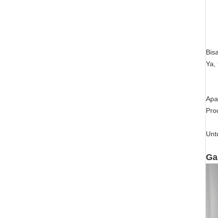
Bis
Ya,
Apa
Pro
Untu
Ga