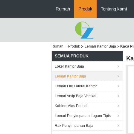
Rumah
Produk
Tentang kami
Rumah
Produk
Lemari Kantor Baja
Kaca Pi
SEMUA PRODUK
Ka
Loker Kantor Baja
Lemari Kantor Baja
Lemari File Lateral Kantor
Lemari Arsip Baja Vertikal
Kabinet Alas Ponsel
Lemari Penyimpanan Logam Tipis
Rak Penyimpanan Baja