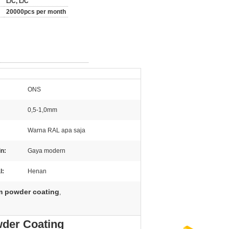
L/C, L/C
20000pcs per month
ONS
0,5-1,0mm
Warna RAL apa saja
n:
Gaya modern
l:
Henan
am powder coating
,
wder Coating