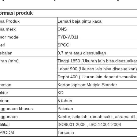
formasi produk
ma Produk
Lemari baja pintu kaca
ma merk
ONS
mor model
FYD-W011
eri
SPCC
ebalan
0,7 mm atau disesuaikan
ran (mm)
Tinggi 1850 (Ukuran lain bisa disesuaika
Lebar 900 (Ukuran lain bisa disesuaikan)
Depht 400 (Ukuran lain dapat disesuaika
masan
Karton lapisan Mutiple Standar
uktur
KD
minan
5 tahun
ggunaan khusus
Pakaian
nggunaan
Kantor, sekolah, rumah sakit, asrama dll.
ifikat
ISO9001:2008 , ISO 14001:2004
M/ODM
Tersedia