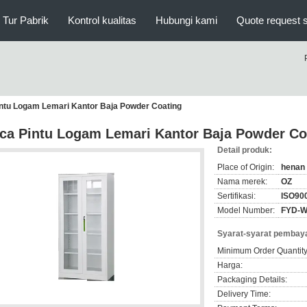
Tur Pabrik
Kontrol kualitas
Hubungi kami
Quote request 
ntu Logam Lemari Kantor Baja Powder Coating
ca Pintu Logam Lemari Kantor Baja Powder Co
Detail produk:
Place of Origin:
henan
Nama merek:
OZ
Sertifikasi:
ISO90
Model Number:
FYD-W
Syarat-syarat pembaya
Minimum Order Quantity
Harga:
Packaging Details:
Delivery Time: