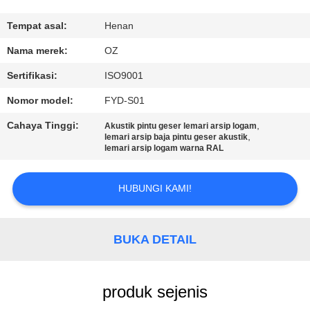
KUALITAS
Tempat asal:
Henan
HUBUNGI
Nama merek:
OZ
KAMI
Sertifikasi:
ISO9001
Nomor model:
FYD-S01
BERITA
Cahaya Tinggi:
,
Akustik pintu geser lemari arsip logam
,
lemari arsip baja pintu geser akustik
lemari arsip logam warna RAL
PERMINTAAN
PENAWARAN
HUBUNGI KAMI!
SITEMAP
BUKA DETAIL
PRIVACY
POLICY
produk sejenis