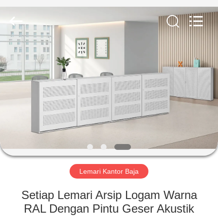
Luoyang
Ouzheng
Trading
Co.
Ltd.
All
Rights
Reserved.
RUMAH
PRODUK
TENTANG
KAMI
TUR
PABRIK
Lemari Kantor Baja
Setiap Lemari Arsip Logam Warna
KONTROL
RAL Dengan Pintu Geser Akustik