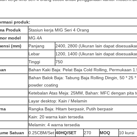
ormasi produk:
ma Produk
Stasiun kerja MIG Seri 4 Orang
mor model
MG.4A
mensi (mm)
Panjang
2400, 2800 (Ukuran lain dapat disesuaika
Lebar
1200, 1400 (Ukuran lain dapat disesuaika
Tinggi
750
han
Bahan Kaki Baja: Pelat Baja Cold Rolling, Permukaan 
Bahan Balok Baja: Tabung Baja Rolling Dingin, 50 * 25
powder coating
Ketebalan Atas Meja: 25MM, Bahan: MFC dengan pita 
Layar desktop: Kain / Melamin
rna
Rangka Baja: Hitam berpasir, Putih berpasir
Kain: 20 warna kain tersedia
Melamin: 4 warna tersedia
lume Satuan
0.25CBM/Set
40HQ/SET
270
MOQ
10 kursi