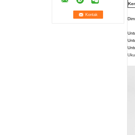
Ke
Dim
Unt
Unt
Unt
Uku