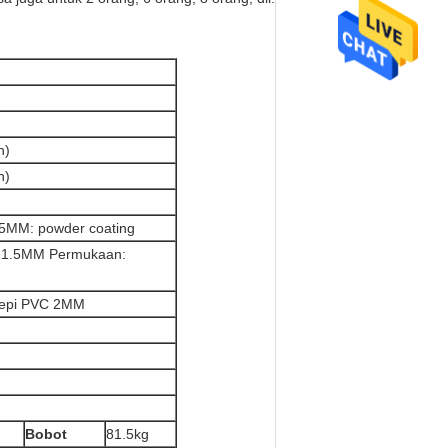
n)
n)
1.5MM: powder coating
 * 1.5MM Permukaan:
tepi PVC 2MM
Bobot
81.5kg