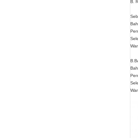
B. 
Seb
Bah
Per
Sel
War
B.B
Bah
Per
Sel
War