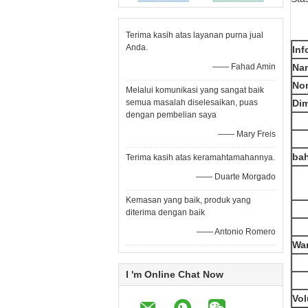
Terima kasih atas layanan purna jual
Anda.
Inf
—— Fahad Amin
Na
No
Melalui komunikasi yang sangat baik
semua masalah diselesaikan, puas
Di
dengan pembelian saya
—— Mary Freis
ba
Terima kasih atas keramahtamahannya.
—— Duarte Morgado
Kemasan yang baik, produk yang
diterima dengan baik
—— Antonio Romero
Wa
I 'm Online Chat Now
Vo