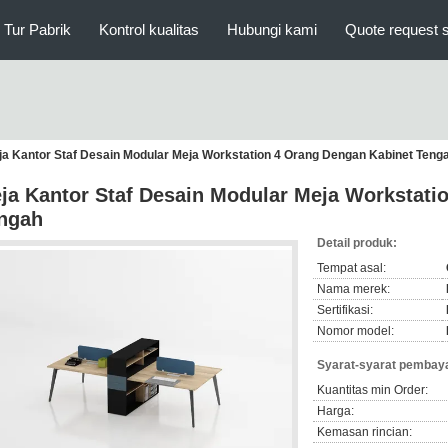
Tur Pabrik
Kontrol kualitas
Hubungi kami
Quote request 
ja Kantor Staf Desain Modular Meja Workstation 4 Orang Dengan Kabinet Teng
ja Kantor Staf Desain Modular Meja Workstati
ngah
Detail produk:
Tempat asal:
Nama merek:
Sertifikasi:
Nomor model:
Syarat-syarat pembaya
Kuantitas min Order:
Harga:
Kemasan rincian: