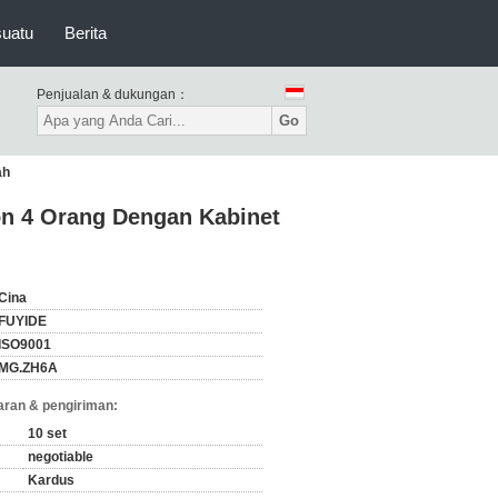
suatu
Berita
Penjualan & dukungan：
Go
ah
on 4 Orang Dengan Kabinet
Cina
FUYIDE
ISO9001
MG.ZH6A
ran & pengiriman:
10 set
negotiable
Kardus