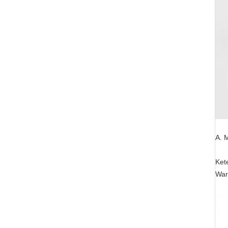
A. 
Ket
War