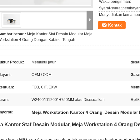
Waktu pengiriman:
Syarat-syarat pembayar
Menyediakan kemampu
Kontak
Gambar besar :
Meja Kantor Staf Desain Modular Meja
Workstation 4 Orang Dengan Kabinet Tengah
uktur Produk:
Memukul jatuh
desai
layani:
OEM / ODM
Garan
tentuan:
FOB, CIF, EXW
Memu
uran:
W2400*D1200*H750MM atau Disesuaikan
Aplik
Meja Workstation Kantor 4 Orang
Desain Modular 
nyoroti:
,
a Kantor Staf Desain Modular, Meja Workstation 4 Orang 
siun kerja MIG seri 4 orang cocok untuk penggunaan kantor modern.Bisa