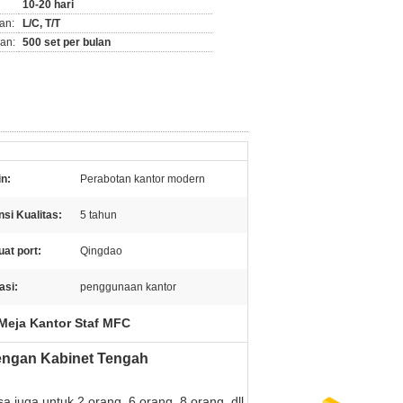
10-20 hari
an:
L/C, T/T
an:
500 set per bulan
n:
Perabotan kantor modern
si Kualitas:
5 tahun
at port:
Qingdao
asi:
penggunaan kantor
Meja Kantor Staf MFC
Dengan Kabinet Tengah
 juga untuk 2 orang, 6 orang, 8 orang, dll.